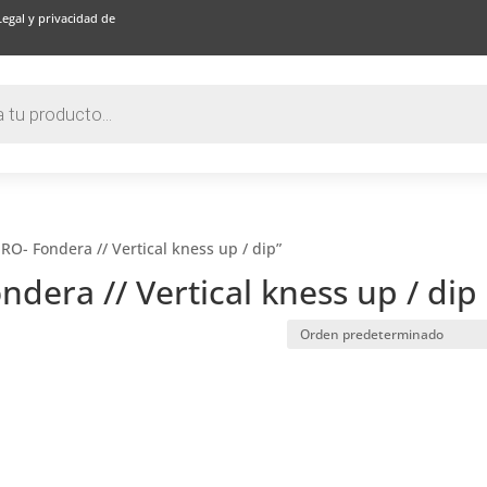
Legal y privacidad de
O- Fondera // Vertical kness up / dip”
dera // Vertical kness up / dip