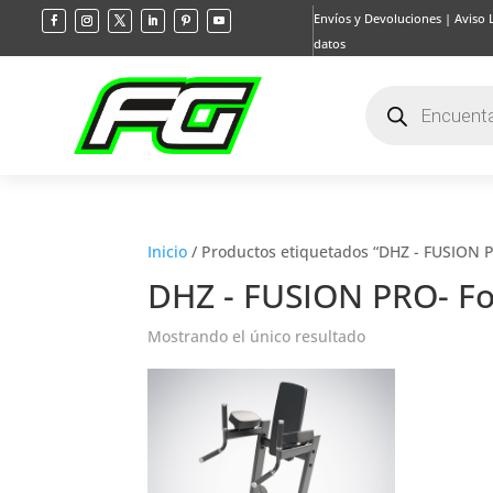
Envíos y Devoluciones
|
Aviso 
datos
Búsqueda
de
productos
Inicio
/ Productos etiquetados “DHZ - FUSION PR
DHZ - FUSION PRO- Fon
Mostrando el único resultado