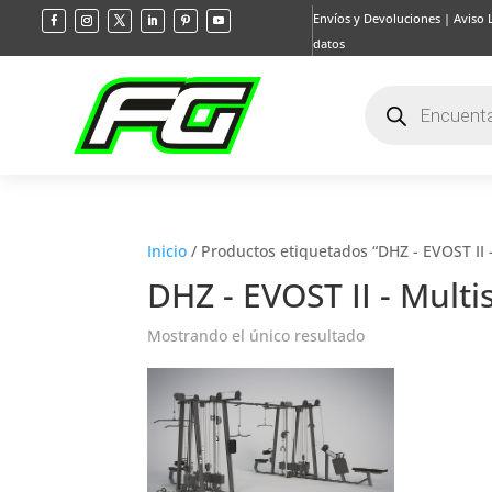
Envíos y Devoluciones
|
Aviso 
datos
Búsqueda
de
productos
Inicio
/ Productos etiquetados “DHZ - EVOST II -
DHZ - EVOST II - Multi
Mostrando el único resultado