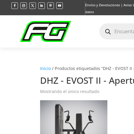
Envíos y Devoluciones
|
Aviso 
datos
Búsqueda
de
productos
Inicio
/ Productos etiquetados “DHZ - EVOST II 
DHZ - EVOST II - Aper
Mostrando el único resultado