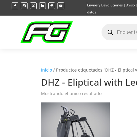
Envíos y Devoluciones
|
Aviso 
datos
Búsqueda
de
productos
Inicio
/ Productos etiquetados “DHZ - Eliptical 
DHZ - Eliptical with L
Mostrando el único resultado