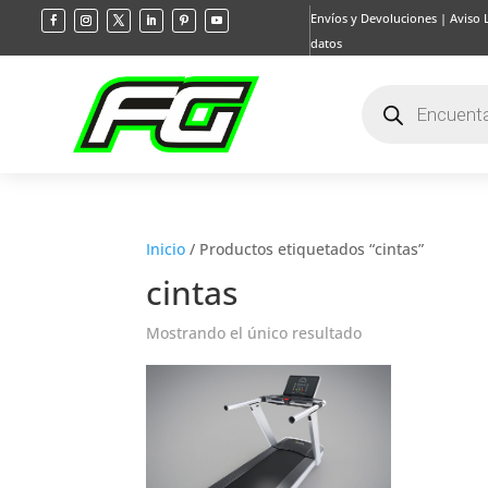
Envíos y Devoluciones
|
Aviso 
datos
Búsqueda
de
productos
Inicio
/ Productos etiquetados “cintas”
cintas
Mostrando el único resultado