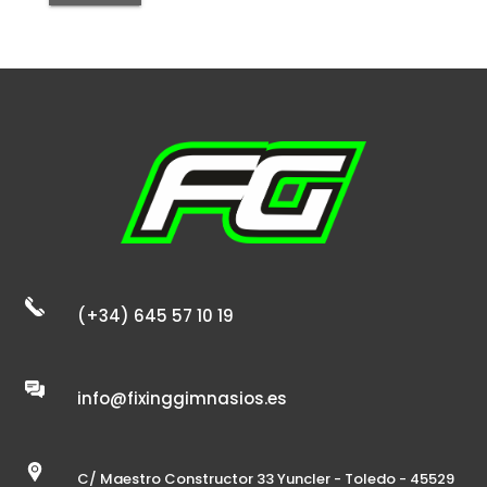
(+34) 645 57 10 19
info@fixinggimnasios.es
C/ Maestro Constructor 33 Yuncler - Toledo - 45529