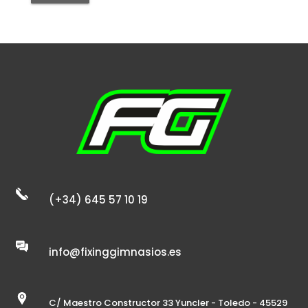
(+34) 645 57 10 19
info@fixinggimnasios.es
C/ Maestro Constructor 33 Yuncler - Toledo - 45529