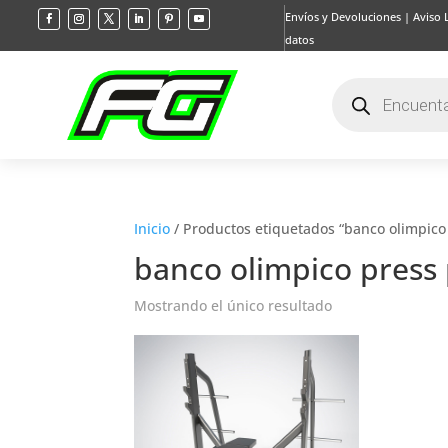
Envíos y Devoluciones
|
Aviso 
datos
Búsqueda
de
productos
Inicio
/ Productos etiquetados “banco olimpico
banco olimpico press
Mostrando el único resultado